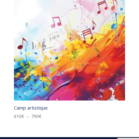
Camp artistique
Plage
610
€
–
790
€
de
prix :
610€