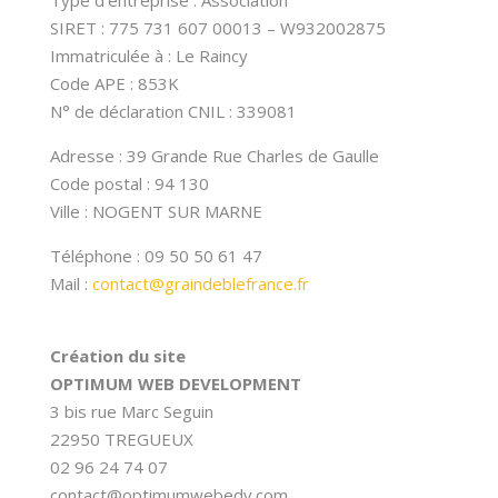
Type d’entreprise : Association
SIRET : 775 731 607 00013 – W932002875
Immatriculée à : Le Raincy
Code APE : 853K
N° de déclaration CNIL : 339081
Adresse : 39 Grande Rue Charles de Gaulle
Code postal : 94 130
Ville : NOGENT SUR MARNE
Téléphone : 09 50 50 61 47
Mail :
contact@graindeblefrance.fr
Création du site
OPTIMUM WEB DEVELOPMENT
3 bis rue Marc Seguin
22950 TREGUEUX
02 96 24 74 07
contact@optimumwebedv.com