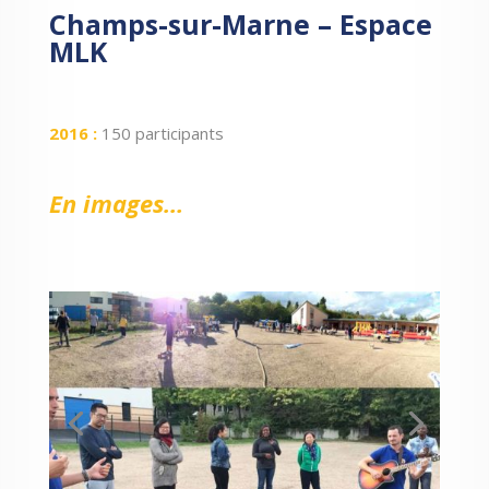
Champs-sur-Marne – Espace
MLK
201
6
:
150 participants
En images…